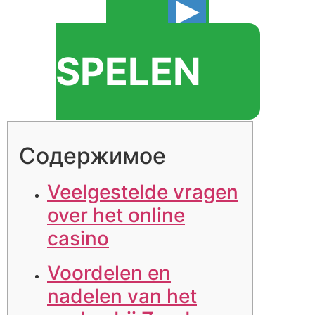
SPELEN
Содержимое
Veelgestelde vragen
over het online
casino
Voordelen en
nadelen van het