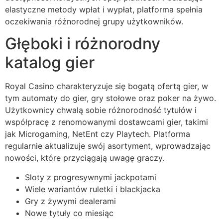
elastyczne metody wpłat i wypłat, platforma spełnia
oczekiwania różnorodnej grupy użytkowników.
Głęboki i różnorodny
katalog gier
Royal Casino charakteryzuje się bogatą ofertą gier, w
tym automaty do gier, gry stołowe oraz poker na żywo.
Użytkownicy chwalą sobie różnorodność tytułów i
współpracę z renomowanymi dostawcami gier, takimi
jak Microgaming, NetEnt czy Playtech. Platforma
regularnie aktualizuje swój asortyment, wprowadzając
nowości, które przyciągają uwagę graczy.
Sloty z progresywnymi jackpotami
Wiele wariantów ruletki i blackjacka
Gry z żywymi dealerami
Nowe tytuły co miesiąc