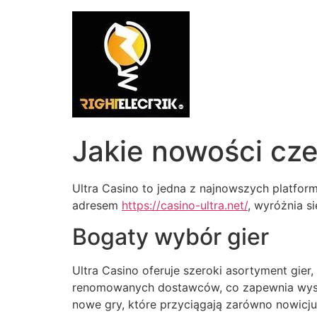
Jakie nowości cze
Ultra Casino to jedna z najnowszych platfor
adresem
https://casino-ultra.net/
, wyróżnia s
Bogaty wybór gier
Ultra Casino oferuje szeroki asortyment gi
renomowanych dostawców, co zapewnia wysoką
nowe gry, które przyciągają zarówno nowicju