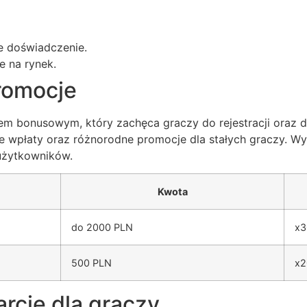
e doświadczenie.
e na rynek.
romocje
m bonusowym, który zachęca graczy do rejestracji oraz da
e wpłaty oraz różnorodne promocje dla stałych graczy. W
użytkowników.
Kwota
do 2000 PLN
x3
500 PLN
x2
rcie dla graczy