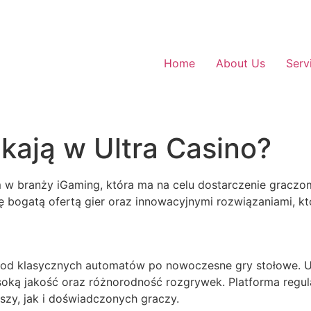
Home
About Us
Serv
kają w Ultra Casino?
m w branży iGaming, która ma na celu dostarczenie graczo
ię bogatą ofertą gier oraz innowacyjnymi rozwiązaniami, 
er, od klasycznych automatów po nowoczesne gry stołowe. 
 jakość oraz różnorodność rozgrywek. Platforma regular
szy, jak i doświadczonych graczy.