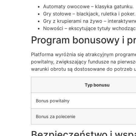
Automaty owocowe – klasyka gatunku.
Gry stołowe – blackjack, ruletka i poker.
Gry z krupierami na żywo – interaktywn
Nowości – ekscytujące tytuły wchodząc
Program bonusowy i p
Platforma wyróżnia się atrakcyjnym programe
powitalny, zwiększający fundusze na pierwsz
warunki obrotu są dostosowane do potrzeb 
Typ bonusu
Bonus powitalny
Bonus za polecenie
Bezpieczeństwo i wspa