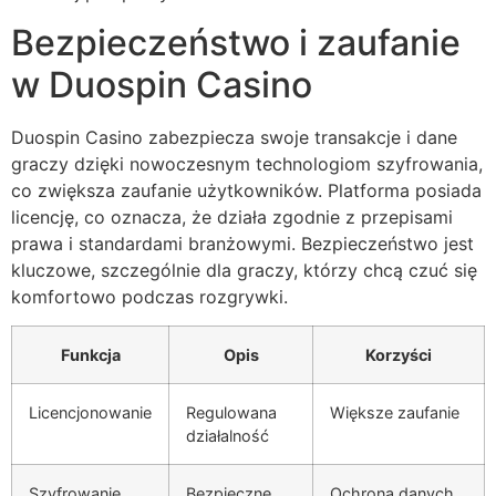
Bezpieczeństwo i zaufanie
w Duospin Casino
Duospin Casino zabezpiecza swoje transakcje i dane
graczy dzięki nowoczesnym technologiom szyfrowania,
co zwiększa zaufanie użytkowników. Platforma posiada
licencję, co oznacza, że działa zgodnie z przepisami
prawa i standardami branżowymi. Bezpieczeństwo jest
kluczowe, szczególnie dla graczy, którzy chcą czuć się
komfortowo podczas rozgrywki.
Funkcja
Opis
Korzyści
Licencjonowanie
Regulowana
Większe zaufanie
działalność
Szyfrowanie
Bezpieczne
Ochrona danych