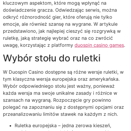
kluczowym aspektom, które mogą wpłynąć na
doświadczenie gracza. Odwiedzając serwis, można
odkryć różnorodność gier, które oferują nie tylko
emocje, ale również szansę na wygrane. W artykule
przedstawiono, jak najlepiej cieszyć się rozgrywką w
ruletkę, jaką strategię wybrać oraz na co zwrócić
uwagę, korzystając z platformy
duospin casino games
.
Wybór stołu do ruletki
W Duospin Casino dostępne są różne wersje ruletki, w
tym klasyczna wersja europejska oraz amerykańska.
Wybór odpowiedniego stołu jest ważny, ponieważ
każda wersja ma swoje unikalne zasady i różnice w
szansach na wygraną. Rozpoczęcie gry powinno
polegać na zapoznaniu się z dostępnymi opcjami oraz
przeanalizowaniu limitów stawek na każdym z nich.
Ruletka europejska – jedna zerowa kieszeń,