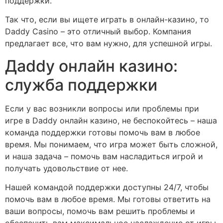
поддержки.
Так что, если вы ищете играть в онлайн-казино, то
Daddy Casino – это отличный выбор. Компания
предлагает все, что вам нужно, для успешной игры.
Дaddy онлайн казино:
служба поддержки
Если у вас возникли вопросы или проблемы при
игре в Daddy онлайн казино, не беспокойтесь – наша
команда поддержки готовы помочь вам в любое
время. Мы понимаем, что игра может быть сложной,
и наша задача – помочь вам насладиться игрой и
получать удовольствие от нее.
Нашей командой поддержки доступны 24/7, чтобы
помочь вам в любое время. Мы готовы ответить на
ваши вопросы, помочь вам решить проблемы и
обеспечить вам максимальное наслаждение от игры.