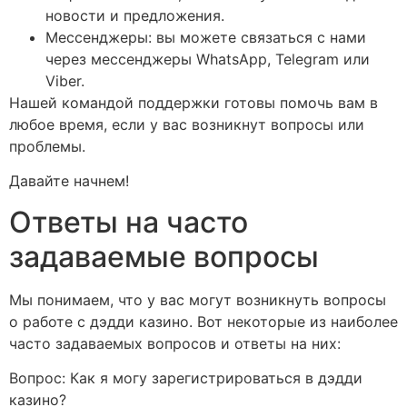
новости и предложения.
Мессенджеры: вы можете связаться с нами
через мессенджеры WhatsApp, Telegram или
Viber.
Нашей командой поддержки готовы помочь вам в
любое время, если у вас возникнут вопросы или
проблемы.
Давайте начнем!
Ответы на часто
задаваемые вопросы
Мы понимаем, что у вас могут возникнуть вопросы
о работе с дэдди казино. Вот некоторые из наиболее
часто задаваемых вопросов и ответы на них:
Вопрос: Как я могу зарегистрироваться в дэдди
казино?