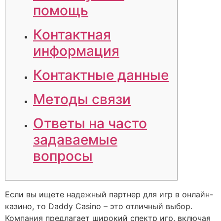
помощь
Контактная
информация
Контактные данные
Методы связи
Ответы на часто
задаваемые
вопросы
Если вы ищете надежный партнер для игр в онлайн-
казино, то Daddy Casino – это отличный выбор.
Компания предлагает широкий спектр игр, включая