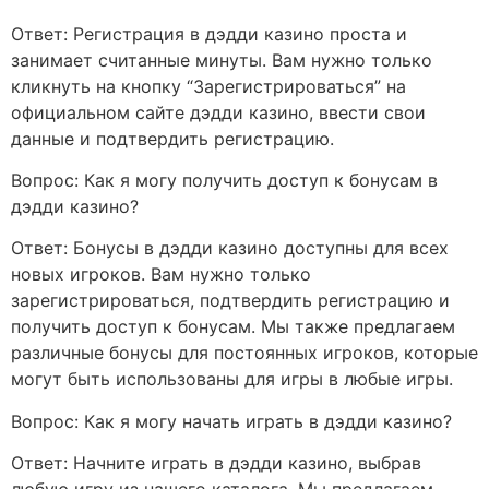
Ответ: Регистрация в дэдди казино проста и
занимает считанные минуты. Вам нужно только
кликнуть на кнопку “Зарегистрироваться” на
официальном сайте дэдди казино, ввести свои
данные и подтвердить регистрацию.
Вопрос: Как я могу получить доступ к бонусам в
дэдди казино?
Ответ: Бонусы в дэдди казино доступны для всех
новых игроков. Вам нужно только
зарегистрироваться, подтвердить регистрацию и
получить доступ к бонусам. Мы также предлагаем
различные бонусы для постоянных игроков, которые
могут быть использованы для игры в любые игры.
Вопрос: Как я могу начать играть в дэдди казино?
Ответ: Начните играть в дэдди казино, выбрав