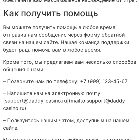
Как получить помощь
Вы можете получить помощь в любое время,
отправив нам сообщение через форму обратной
связи на нашем сайте. Нашая команда поддержки
будет рада помочь вам в любое время.
Кроме того, мы предлагаем вам несколько способов
общения с нами:
– Позвоните нам по телефону: +7 (999) 123-45-67
– Напишите нам на электронную почту:
[support@daddy-casino.ru](mailto:support@daddy-
casino.ru)
– Пользуйтесь нашим чатом, доступным на нашем
сайте.
Мы готовы помочь вам в любое время, поэтому не