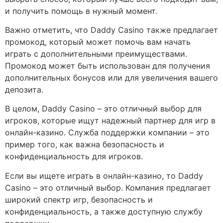
и получить помощь в нужный момент.
Важно отметить, что Daddy Casino также предлагает
промокод, который может помочь вам начать
играть с дополнительными преимуществами.
Промокод может быть использован для получения
дополнительных бонусов или для увеличения вашего
депозита.
В целом, Daddy Casino – это отличный выбор для
игроков, которые ищут надежный партнер для игр в
онлайн-казино. Служба поддержки компании – это
пример того, как важна безопасность и
конфиденциальность для игроков.
Если вы ищете играть в онлайн-казино, то Daddy
Casino – это отличный выбор. Компания предлагает
широкий спектр игр, безопасность и
конфиденциальность, а также доступную службу