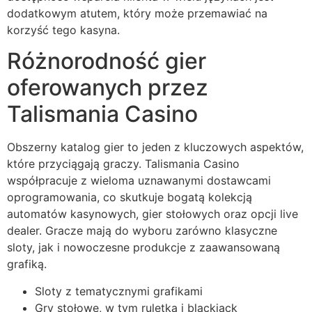
dodatkowym atutem, który może przemawiać na
korzyść tego kasyna.
Różnorodność gier
oferowanych przez
Talismania Casino
Obszerny katalog gier to jeden z kluczowych aspektów,
które przyciągają graczy. Talismania Casino
współpracuje z wieloma uznawanymi dostawcami
oprogramowania, co skutkuje bogatą kolekcją
automatów kasynowych, gier stołowych oraz opcji live
dealer. Gracze mają do wyboru zarówno klasyczne
sloty, jak i nowoczesne produkcje z zaawansowaną
grafiką.
Sloty z tematycznymi grafikami
Gry stołowe, w tym ruletka i blackjack