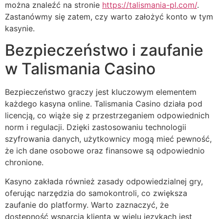
można znaleźć na stronie
https://talismania-pl.com/
.
Zastanówmy się zatem, czy warto założyć konto w tym
kasynie.
Bezpieczeństwo i zaufanie
w Talismania Casino
Bezpieczeństwo graczy jest kluczowym elementem
każdego kasyna online. Talismania Casino działa pod
licencją, co wiąże się z przestrzeganiem odpowiednich
norm i regulacji. Dzięki zastosowaniu technologii
szyfrowania danych, użytkownicy mogą mieć pewność,
że ich dane osobowe oraz finansowe są odpowiednio
chronione.
Kasyno zakłada również zasady odpowiedzialnej gry,
oferując narzędzia do samokontroli, co zwiększa
zaufanie do platformy. Warto zaznaczyć, że
dostępność wsparcia klienta w wielu językach jest