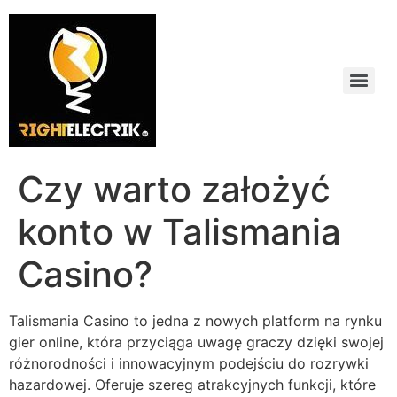
Czy warto założyć
konto w Talismania
Casino?
Talismania Casino to jedna z nowych platform na rynku
gier online, która przyciąga uwagę graczy dzięki swojej
różnorodności i innowacyjnym podejściu do rozrywki
hazardowej. Oferuje szereg atrakcyjnych funkcji, które