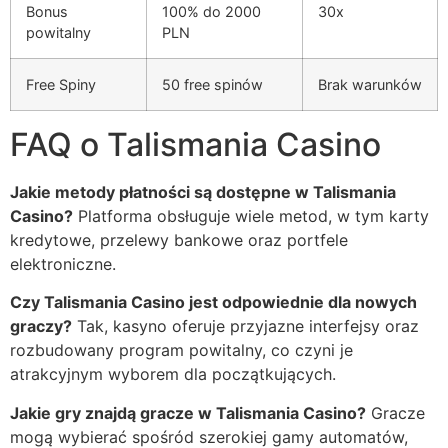
Bonus
100% do 2000
30x
powitalny
PLN
Free Spiny
50 free spinów
Brak warunków
FAQ o Talismania Casino
Jakie metody płatności są dostępne w Talismania
Casino?
Platforma obsługuje wiele metod, w tym karty
kredytowe, przelewy bankowe oraz portfele
elektroniczne.
Czy Talismania Casino jest odpowiednie dla nowych
graczy?
Tak, kasyno oferuje przyjazne interfejsy oraz
rozbudowany program powitalny, co czyni je
atrakcyjnym wyborem dla początkujących.
Jakie gry znajdą gracze w Talismania Casino?
Gracze
mogą wybierać spośród szerokiej gamy automatów,